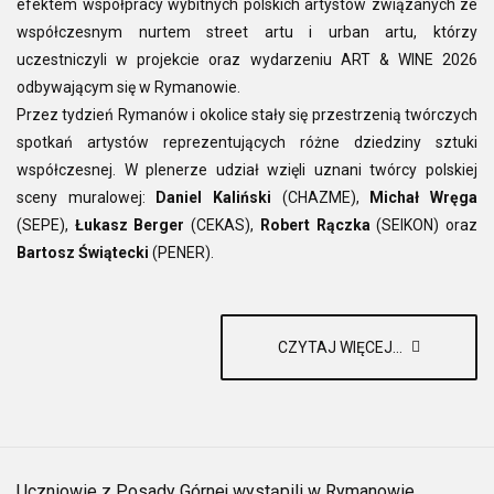
efektem współpracy wybitnych polskich artystów związanych ze
współczesnym nurtem street artu i urban artu, którzy
uczestniczyli w projekcie oraz wydarzeniu ART & WINE 2026
odbywającym się w Rymanowie.
Przez tydzień Rymanów i okolice stały się przestrzenią twórczych
spotkań artystów reprezentujących różne dziedziny sztuki
współczesnej. W plenerze udział wzięli uznani twórcy polskiej
sceny muralowej:
Daniel Kaliński
(CHAZME),
Michał Wręga
(SEPE),
Łukasz Berger
(CEKAS),
Robert Rączka
(SEIKON) oraz
Bartosz Świątecki
(PENER).
CZYTAJ WIĘCEJ...
Uczniowie z Posady Górnej wystąpili w Rymanowie