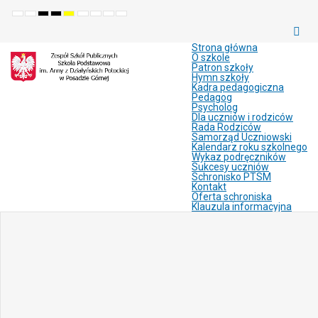
Default
Night
High
High
High
Set
Set
Make
Set
mode
mode
contrast
contrast
contrast
smaller
larger
font
default
black
black
yellow
font
font
more
font
white
yellow
black
readable
Strona główna
mode
mode
mode
O szkole
Patron szkoły
Hymn szkoły
Kadra pedagogiczna
Pedagog
Psycholog
Dla uczniów i rodziców
Rada Rodziców
Samorząd Uczniowski
Kalendarz roku szkolnego
Wykaz podręczników
Sukcesy uczniów
Schronisko PTSM
Kontakt
Oferta schroniska
Klauzula informacyjna