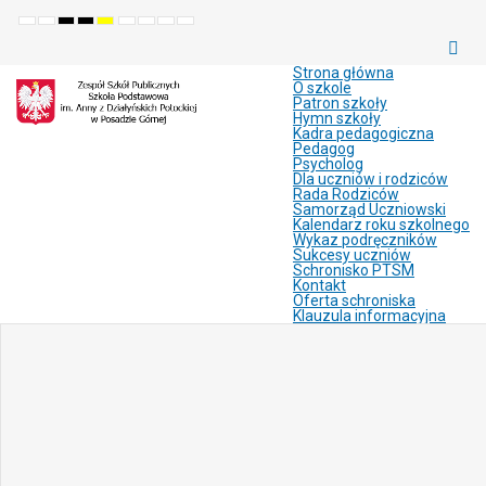
Default
Night
High
High
High
Set
Set
Make
Set
mode
mode
contrast
contrast
contrast
smaller
larger
font
default
black
black
yellow
font
font
more
font
white
yellow
black
readable
Strona główna
mode
mode
mode
O szkole
Patron szkoły
Hymn szkoły
Kadra pedagogiczna
Pedagog
Psycholog
Dla uczniów i rodziców
Rada Rodziców
Samorząd Uczniowski
Kalendarz roku szkolnego
Wykaz podręczników
Sukcesy uczniów
Schronisko PTSM
Kontakt
Oferta schroniska
Klauzula informacyjna