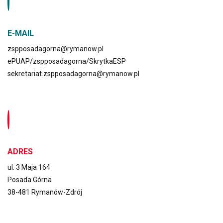
E-MAIL
zspposadagorna@rymanow.pl
ePUAP/zspposadagorna/SkrytkaESP
sekretariat.zspposadagorna@rymanow.pl
ADRES
ul. 3 Maja 164
Posada Górna
38-481 Rymanów-Zdrój