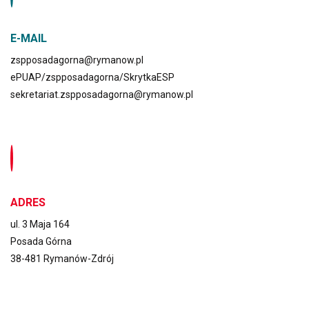
Potocka po raz drugi musiała zmagać się z epidemią
cholery, rozdzielając nieodpłatnie leki i osobiście
E-MAIL
lecząc chorych, w tym własnego męża i syna. Cios jaki
spotkał Annę Potocką w 1874 roku tj. śmierć jej syna
zspposadagorna@rymanow.pl
Piotra, którego pochowano na miejscowym
ePUAP/zspposadagorna/SkrytkaESP
cmentarzu, związał ją na zawsze z tą ziemią i
sekretariat.zspposadagorna@rymanow.pl
przysporzył miana Pani Rymanowa. Tutaj spędziła
większość pracowitego, oddanego ludziom życia.
Jako pierwsza w kraju założyła w rymanowskim
dworze szkółkę rzeźbiarską dla chłopskich synów
oraz ogłaszała w prasie galicyjskiej artykuły na
tematy gospodarskie i o sztuce ludowej. W tym
ADRES
samym czasie ruszyła z jej inicjatywy szkoła
ul. 3 Maja 164
koronkarska dla dziewcząt. Należy zaznaczyć, że
Posada Górna
nauka odbywała się za darmo, a przedmioty tej nauki
38-481 Rymanów-Zdrój
uczniowie mogli sprzedawać. Pani Rymanowa
wygłaszała liczne odczyty, a honoraria za nie
przeznaczała na cele społeczne.