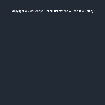
Copyright © 2025 Zespół Szkół Publicznych w Posadzie Górnej
Dnia 16.08.1876 roku wraz z mężem odkryła źródła
wód leczniczych dając początek dziejom kurortu w
Rymanowie Zdroju. Zorganizowała kolonie lecznicze
dla dzieci z całej Polski, rozsławiając Rymanów na
cały kraj. Wydawała broszurki dla ludu poświęcone
leczeniu chorób i ziołolecznictwu. Była inicjatorką
zakładania kółek rolniczych, czytelni, sklepów,
Towarzystwa Zaliczkowego dla chłopów i Kasy
Oszczędności oraz udzielała się w pracach,