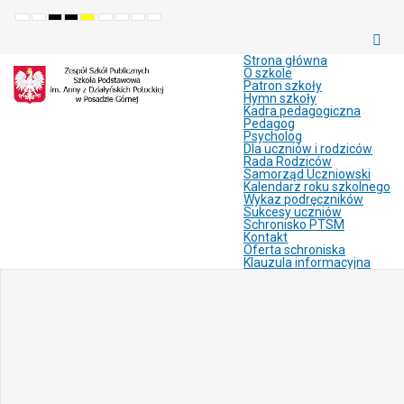
Default
Night
High
High
High
Set
Set
Make
Set
mode
mode
contrast
contrast
contrast
smaller
larger
font
default
black
black
yellow
font
font
more
font
white
yellow
black
readable
Strona główna
mode
mode
mode
O szkole
Patron szkoły
Hymn szkoły
Kadra pedagogiczna
Pedagog
Psycholog
Dla uczniów i rodziców
Rada Rodziców
Samorząd Uczniowski
Kalendarz roku szkolnego
Wykaz podręczników
Sukcesy uczniów
Schronisko PTSM
Kontakt
Oferta schroniska
Klauzula informacyjna