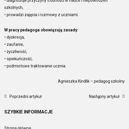
• diagnozuje przyczyny trudności w nauce i niepowodzeń
szkolnych,
• prowadzi zajęcia i rozmowy z uczniami.
W pracy pedagoga obowiązują zasady:
• dyskrecja,
• zaufanie,
• życzliwość,
• opiekuńczość,
• podmiotowe traktowanie ucznia.
Agnieszka Kindlik – pedagog szkolny
Poprzedni artykuł
Następny artykuł
SZYBKIE
INFORMACJE
Strona główna