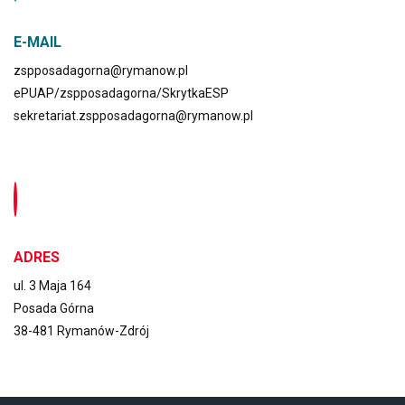
E-MAIL
zspposadagorna@rymanow.pl
ePUAP/zspposadagorna/SkrytkaESP
sekretariat.zspposadagorna@rymanow.pl
ADRES
ul. 3 Maja 164
Posada Górna
38-481 Rymanów-Zdrój