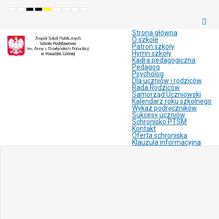
Default
Night
High
High
High
Set
Set
Make
Set
mode
mode
contrast
contrast
contrast
smaller
larger
font
default
black
black
yellow
font
font
more
font
white
yellow
black
readable
Strona główna
mode
mode
mode
O szkole
Patron szkoły
Hymn szkoły
Kadra pedagogiczna
Pedagog
Psycholog
Dla uczniów i rodziców
Rada Rodziców
Samorząd Uczniowski
Kalendarz roku szkolnego
Wykaz podręczników
Sukcesy uczniów
Schronisko PTSM
Kontakt
Oferta schroniska
Klauzula informacyjna