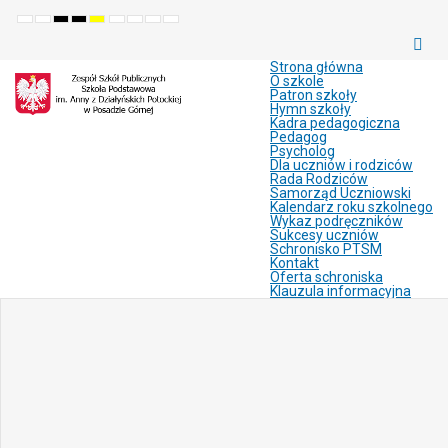
Default
Night
High
High
High
Set
Set
Make
Set
mode
mode
contrast
contrast
contrast
smaller
larger
font
default
black
black
yellow
font
font
more
font
white
yellow
black
readable
Strona główna
mode
mode
mode
O szkole
Patron szkoły
Hymn szkoły
Kadra pedagogiczna
Pedagog
Psycholog
Dla uczniów i rodziców
Rada Rodziców
Samorząd Uczniowski
Kalendarz roku szkolnego
Wykaz podręczników
Sukcesy uczniów
Schronisko PTSM
Kontakt
Oferta schroniska
Klauzula informacyjna