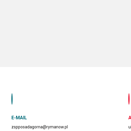
E-MAIL
zspposadagorna@rymanow.pl
u