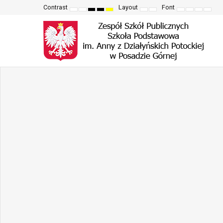
Contrast
Layout
Font
Default
Night
High
High
High
Fixed
Wide
Set
Set
Make
Set
mode
mode
contrast
contrast
contrast
layout
layout
smaller
larger
font
defau
black
black
yellow
font
font
more
font
white
yellow
black
readable
mode
mode
mode