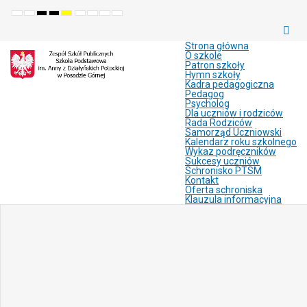
Default
Night
High
High
High
Set
Set
Make
Set
mode
mode
contrast
contrast
contrast
smaller
larger
font
default
black
black
yellow
font
font
more
font
white
yellow
black
readable
Strona główna
mode
mode
mode
O szkole
Patron szkoły
Hymn szkoły
Kadra pedagogiczna
Pedagog
Psycholog
Dla uczniów i rodziców
Rada Rodziców
Samorząd Uczniowski
Kalendarz roku szkolnego
Wykaz podręczników
Sukcesy uczniów
Schronisko PTSM
Kontakt
Oferta schroniska
Klauzula informacyjna