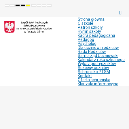
Default
Night
High
High
High
Set
Set
Make
Set
mode
mode
contrast
contrast
contrast
smaller
larger
font
default
black
black
yellow
font
font
more
font
white
yellow
black
readable
Strona główna
mode
mode
mode
O szkole
Patron szkoły
Hymn szkoły
Kadra pedagogiczna
Pedagog
Psycholog
Dla uczniów i rodziców
Rada Rodziców
Samorząd Uczniowski
Kalendarz roku szkolnego
Wykaz podręczników
Sukcesy uczniów
Schronisko PTSM
Kontakt
Oferta schroniska
Klauzula informacyjna